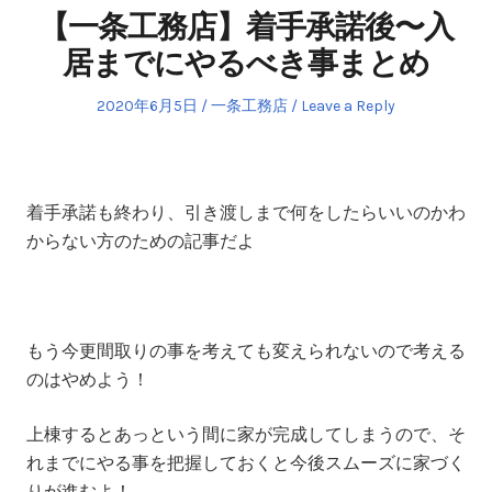
【一条工務店】着手承諾後〜入
居までにやるべき事まとめ
Posted
Posted
2020年6月5日
一条工務店
Leave a Reply
on
in
着手承諾も終わり、引き渡しまで何をしたらいいのかわ
からない方のための記事だよ
もう今更間取りの事を考えても変えられないので考える
のはやめよう！
上棟するとあっという間に家が完成してしまうので、そ
れまでにやる事を把握しておくと今後スムーズに家づく
りが進むよ！