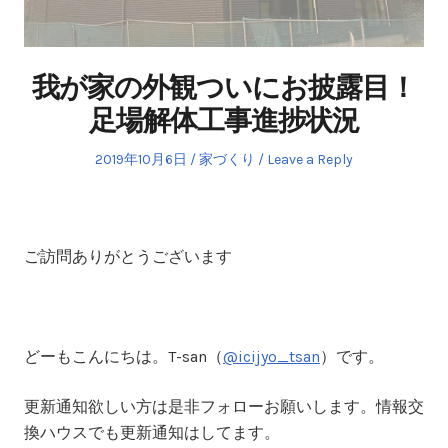
我が家の外観ついにお披露目！
足場解体工事進捗状況
Posted
Posted
2019年10月6日
家づくり
Leave a Reply
on
in
ご訪問ありがとうございます
どーもこんにちは。T-san（
@icijyo_tsan
）です。
更新通知欲しい方は是非フォローお願いします。情報交
換ハウスでも更新通知はしてます。