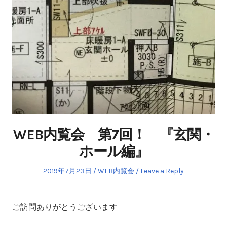
WEB内覧会 第7回！ 『玄関・
ホール編』
Posted
Posted
2019年7月23日
WEB内覧会
Leave a Reply
on
in
ご訪問ありがとうございます