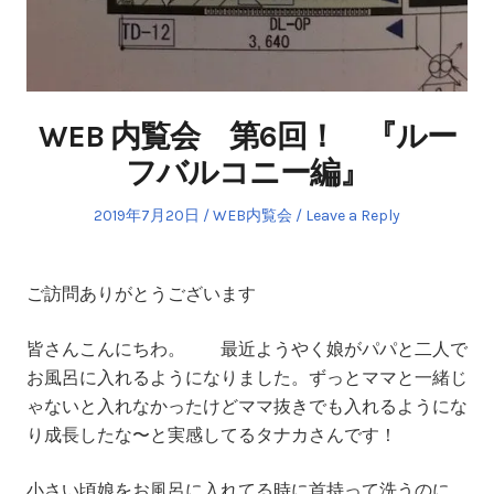
WEB 内覧会 第6回！ 『ルー
フバルコニー編』
Posted
Posted
2019年7月20日
WEB内覧会
Leave a Reply
on
in
ご訪問ありがとうございます
皆さんこんにちわ。 最近ようやく娘がパパと二人で
お風呂に入れるようになりました。ずっとママと一緒じ
ゃないと入れなかったけどママ抜きでも入れるようにな
り成長したな〜と実感してるタナカさんです！
小さい頃娘をお風呂に入れてる時に首持って洗うのに、