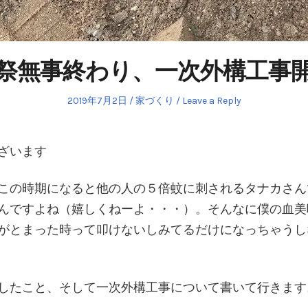
祭無事終わり、一次外構工事
Posted
Posted
2019年7月2日
家づくり
Leave a Reply
on
in
ざいます
この時期になると他の人の５倍蚊に刺されるタナカさん
んですよね（嬉しくねーよ・・・）。そんなに僕の血美
がとまった時って叩けないしみてるだけになっちゃうし
したこと、そして一次外構工事について書いて行きます