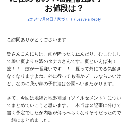
お値段は？
Posted
Posted
2019年7月14日
家づくり
Leave a Reply
on
in
ご訪問ありがとうございます
皆さんこんにちは。雨が降ったり止んだり、むしむしし
て暑い夏より冬派のタナカさんです。夏といえば虫！
蚊！！ 蚊が一番嫌いです！！ 夏って外にでる気起き
なくなりますよね。外に行っても海かプールならいいけ
ど、なのに我が家の子供達は公園へいきたがります。
さて、今回は地縄と地盤補強（ソイルセメント）につい
てまとめていこうと思います。 本当は２記事に分けて
書く予定でしたが内容が薄っぺらくなりそうだったので
一緒にまとめました。