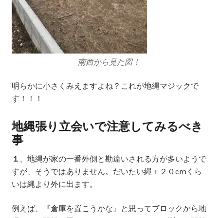
南西から見た図！
明らかに小さくみえますよね？これが地縄マジックで
す！！！
地縄張り立会いで注意してみるべき
事
１
、地縄が家の一番外側と勘違いされる方が多いようで
すが、そうではありません。だいたい
縄＋２０cm
くら
いは縄より外に出ます。
例えば、『倉庫を置こうかな』と思ってブロックから地