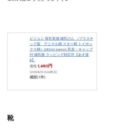
ピジョン 母乳実感 哺乳びん （プラスチ
ック製 アニマル柄 スター柄 トイボッ
クス柄）240ml pigeon 乳首・キャップ
付 哺乳瓶 ラッピング対応可【あす楽
B】
1,480円
価格:
(2019/8/15 19:34時点)
感想(7件)
靴