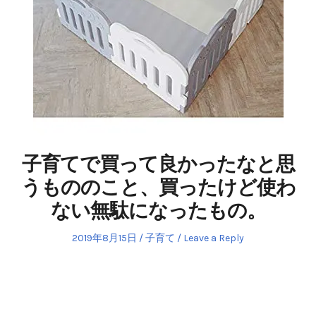
子育てで買って良かったなと思
うもののこと、買ったけど使わ
ない無駄になったもの。
Posted
Posted
2019年8月15日
子育て
Leave a Reply
on
in