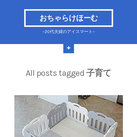
おちゃらけほーむ
~20代夫婦のアイスマート~
All posts tagged
子育て